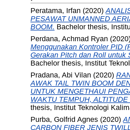
Peratama, Irfan
(2020)
ANALI
PESAWAT UNMANNED AERIAL
BOOM.
Bachelor thesis, Instit
Perdana, Achmad Ryan
(2020
Menggunakan Kontroler PID (Pr
Gerakan Pitch dan Roll untuk S
Bachelor thesis, Institut Tekno
Pradana, Abi Vilan
(2020)
RA
AWAK TAIL TWIN BOOM DE
UNTUK MENGETHAUI PENG
WAKTU TEMPUH, ALTITUDE
thesis, Institut Teknologi Kali
Purba, Golfrid Agnes
(2020)
A
CARBON FIBER JENIS TWI