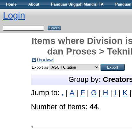
Home
About
Panduan Unggah Mandiri TA
Panduan 
Login
Items where Division i
dan Proses > Tekni
Up a level
Export as
Group by:
Creator
Jump to:
,
|
A
|
F
|
G
|
H
|
I
|
K
Number of items:
44
.
,