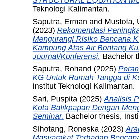
STRUCTURAL EQUATION MO
Teknologi Kalimantan.
Saputra, Erman
and
Mustofa,
(2023)
Rekomendasi Peningka
Mengurangi Risiko Bencana K
Kampung Atas Air Bontang Kua
Journal/Konferensi.
Bachelor th
Saputra, Rohand
(2025)
Peram
KG Untuk Rumah Tangga di Ko
Institut Teknologi Kalimantan.
Sari, Puspita
(2025)
Analisis 
Kota Balikpapan Dengan Men
Seminar.
Bachelor thesis, Inst
Sihotang, Roneska
(2023)
Ara
Masyarakat Terhadap Bencana