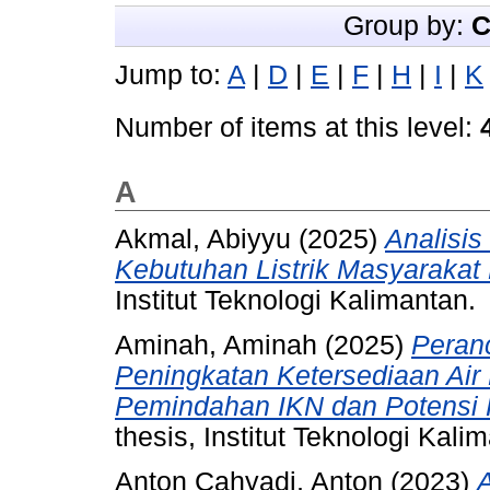
Group by:
C
Jump to:
A
|
D
|
E
|
F
|
H
|
I
|
K
Number of items at this level:
A
Akmal, Abiyyu
(2025)
Analisi
Kebutuhan Listrik Masyarakat 
Institut Teknologi Kalimantan.
Aminah, Aminah
(2025)
Peran
Peningkatan Ketersediaan Air 
Pemindahan IKN dan Potensi 
thesis, Institut Teknologi Kali
Anton Cahyadi, Anton
(2023)