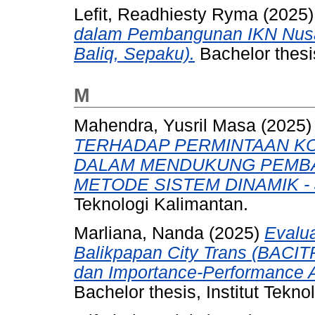
Lefit, Readhiesty Ryma
(2025
dalam Pembangunan IKN Nusan
Baliq, Sepaku).
Bachelor thesis
M
Mahendra, Yusril Masa
(2025
TERHADAP PERMINTAAN KO
DALAM MENDUKUNG PEMB
METODE SISTEM DINAMIK - J
Teknologi Kalimantan.
Marliana, Nanda
(2025)
Evalua
Balikpapan City Trans (BACIT
dan Importance-Performance An
Bachelor thesis, Institut Tekno