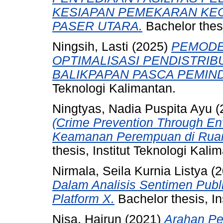
KESIAPAN PEMEKARAN KE
PASER UTARA.
Bachelor thesi
Ningsih, Lasti
(2025)
PEMODE
OPTIMALISASI PENDISTRIB
BALIKPAPAN PASCA PEMIND
Teknologi Kalimantan.
Ningtyas, Nadia Puspita Ayu
(
(Crime Prevention Through En
Keamanan Perempuan di Ruang
thesis, Institut Teknologi Kali
Nirmala, Seila Kurnia Listya
(2
Dalam Analisis Sentimen Pub
Platform X.
Bachelor thesis, In
Nisa, Hairun
(2021)
Arahan Pe