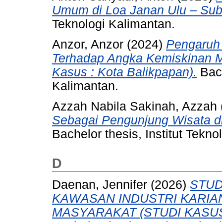
Umum di Loa Janan Ulu – Subm
Teknologi Kalimantan.
Anzor, Anzor
(2024)
Pengaruh
Terhadap Angka Kemiskinan M
Kasus : Kota Balikpapan).
Bach
Kalimantan.
Azzah Nabila Sakinah, Azzah
Sebagai Pengunjung Wisata di
Bachelor thesis, Institut Tekno
D
Daenan, Jennifer
(2026)
STU
KAWASAN INDUSTRI KARI
MASYARAKAT (STUDI KASUS