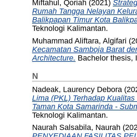
Miftahul, Qoriah
(2021)
Strate
Rumah Tangga Nelayan Kelur
Balikpapan Timur Kota Balikp
Teknologi Kalimantan.
Muhammad Aliftara, Algifari
(2
Kecamatan Samboja Barat de
Architecture.
Bachelor thesis, 
N
Nadeak, Laurency Debora
(20
Lima (PKL) Terhadap Kualitas
Taman Kota Samarinda - Submi
Teknologi Kalimantan.
Naurah Salsabila, Naurah
(20
PENYEDIAAN FASILITAS P