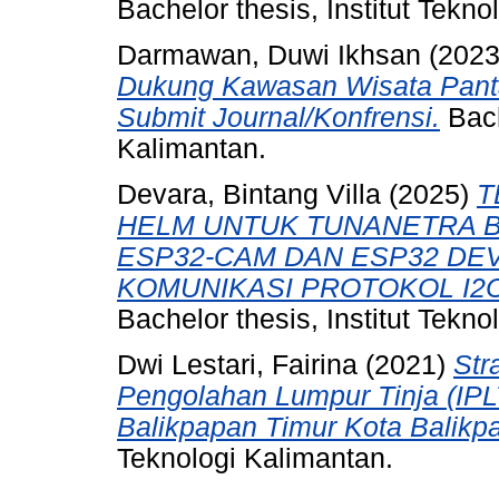
Bachelor thesis, Institut Tekno
Darmawan, Duwi Ikhsan
(202
Dukung Kawasan Wisata Pant
Submit Journal/Konfrensi.
Bach
Kalimantan.
Devara, Bintang Villa
(2025)
T
HELM UNTUK TUNANETRA B
ESP32-CAM DAN ESP32 DE
KOMUNIKASI PROTOKOL I2C
Bachelor thesis, Institut Tekno
Dwi Lestari, Fairina
(2021)
Str
Pengolahan Lumpur Tinja (IP
Balikpapan Timur Kota Balikp
Teknologi Kalimantan.